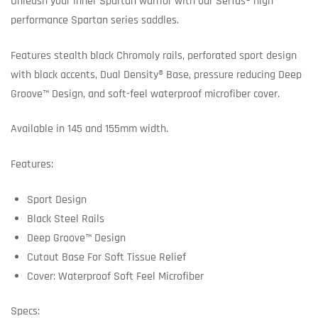
Unleash your inner Spartan warrior with our Serfas® high
performance Spartan series saddles.
Features stealth black Chromoly rails, perforated sport design
with black accents, Dual Density® Base, pressure reducing Deep
Groove™ Design, and soft-feel waterproof microfiber cover.
Available in 145 and 155mm width.
Features:
Sport Design
Black Steel Rails
Deep Groove™ Design
Cutout Base For Soft Tissue Relief
Cover: Waterproof Soft Feel Microfiber
Specs: