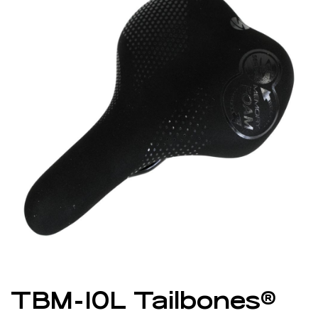
TBM-10L Tailbones®