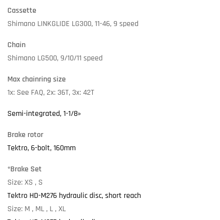
Cassette
Shimano LINKGLIDE LG300, 11-46, 9 speed
Chain
Shimano LG500, 9/10/11 speed
Max chainring size
1x: See FAQ, 2x: 36T, 3x: 42T
Semi-integrated, 1-1/8»
Brake rotor
Tektro, 6-bolt, 160mm
*Brake Set
Size: XS , S
Tektro HD-M276 hydraulic disc, short reach
Size: M , ML , L , XL