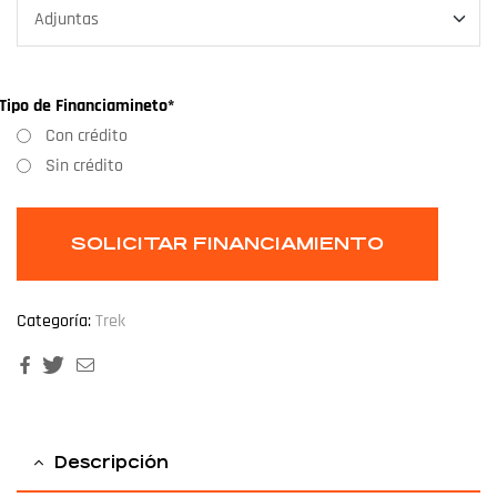
Tipo de Financiamineto
*
Con crédito
Sin crédito
Categoría:
Trek
Facebook
Twitter
Email
Descripción