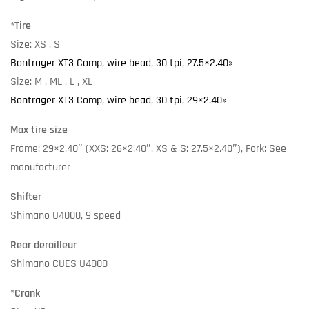
*Tire
Size: XS , S
Bontrager XT3 Comp, wire bead, 30 tpi, 27.5×2.40»
Size: M , ML , L , XL
Bontrager XT3 Comp, wire bead, 30 tpi, 29×2.40»
Max tire size
Frame: 29×2.40″ (XXS: 26×2.40″, XS & S: 27.5×2.40″), Fork: See
manufacturer
Shifter
Shimano U4000, 9 speed
Rear derailleur
Shimano CUES U4000
*Crank