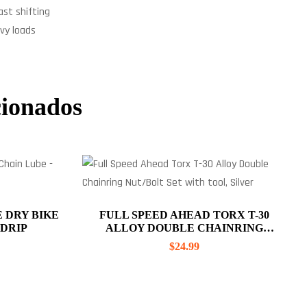
st shifting
vy loads
cionados
 DRY BIKE
FULL SPEED AHEAD TORX T-30
 DRIP
ALLOY DOUBLE CHAINRING
NUT/BOLT SET WITH TOOL, SILVER
$
24.99