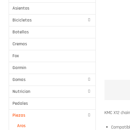
Asientos
Bicicletas
Botellas
Cremas
Fox
Garmin
Aros
Gomas
Grips
Nutricion
Luces
Pedales
Shimano
KMC X12 chain
Piezas
SRAM
Aros
Stem
Compatibl