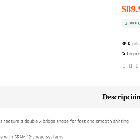
$
89.
SOLO Q
SKU:
766
Categorí
Faceb
Twi
Descripció
s feature a double X bridge shape for fast and smooth shifting.
e with SRAM 12-speed systems