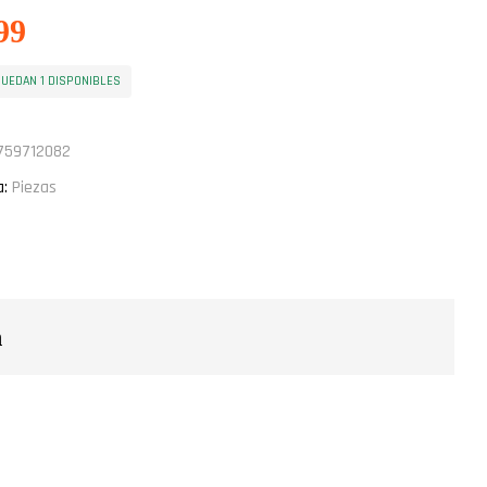
99
UEDAN 1 DISPONIBLES
759712082
a:
Piezas
ook
tter
Email
n