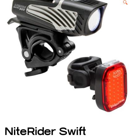
🔍
NiteRider Swift