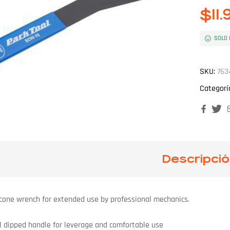
$
11
SOLO 
SKU:
763
Categorí
Faceb
T
Descripci
cone wrench for extended use by professional mechanics.
yl dipped handle for leverage and comfortable use