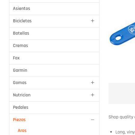
Asientos
Bicicletas
Botellas
Cremas
Fox
Garmin
Aros
Gomas
Grips
Nutricion
Luces
Pedales
Shimano
Shop quality 
Piezas
SRAM
Aros
Stem
Long, vin