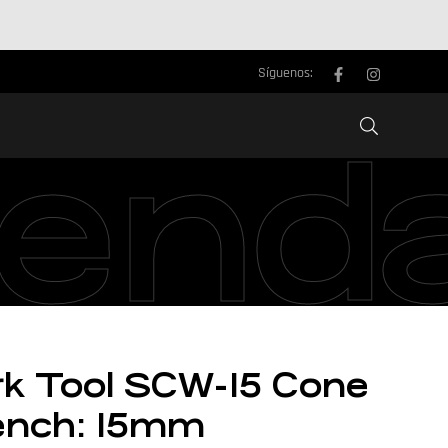
Síguenos:
iend
rk Tool SCW-15 Cone
ench: 15mm