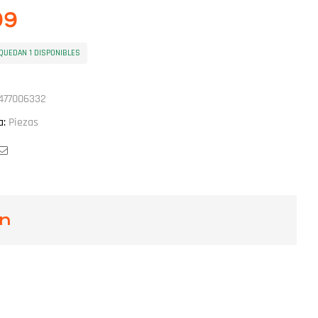
.99
QUEDAN 1 DISPONIBLES
477006332
a:
Piezas
ook
witter
Email
ón