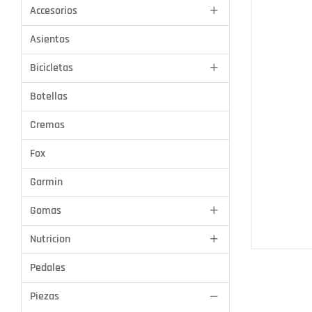
Accesorios
Asientos
Bicicletas
Botellas
Cremas
Fox
Aros
Garmin
Grips
Gomas
Luces
Nutricion
Shimano
Pedales
Lever Hoods
Piezas
SRAM