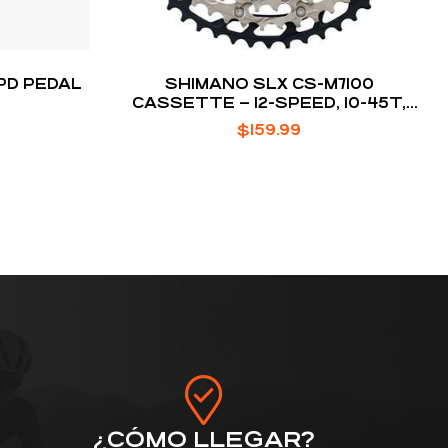
PD PEDAL
SHIMANO SLX CS-M7100
CASSETTE – 12-SPEED, 10-45T,
SILVER/BLACK, MICRO SPLINE
$
159.99
¿CÓMO LLEGAR?