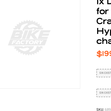
1x 
fo
Cra
Hy
cha
$
19
SIN EXIS
SIN EXIS
SKU:
689