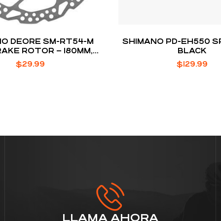
O DEORE SM-RT54-M
SHIMANO PD-EH550 S
RAKE ROTOR – 180MM,
BLACK
LOCK, FOR RESIN PADS
$
29.99
$
129.99
EXTERNAL LOCKRING,
SILVER
LLAMA AHORA