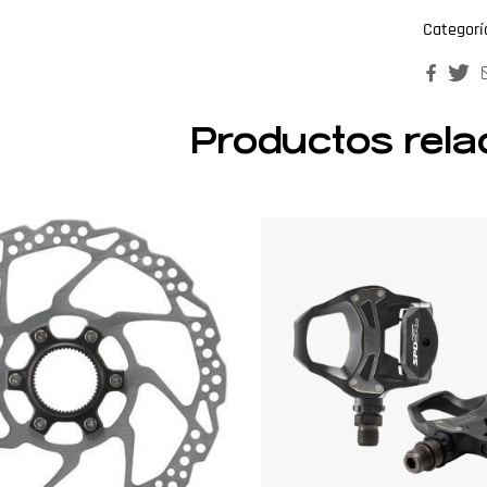
Categorí
Faceb
T
Productos rela