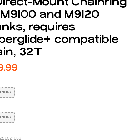
Direct-Mount Chainring
r M9100 and M9120
nks, requires
perglide+ compatible
in, 32T
9.99
TENCIAS
TENCIAS
228321069