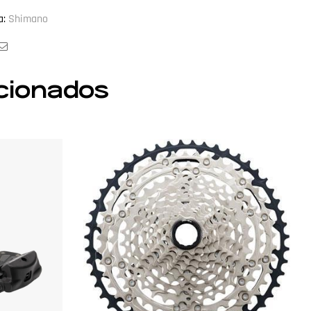
a:
Shimano
ook
witter
Email
cionados