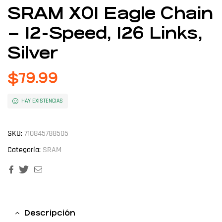
SRAM X01 Eagle Chain
– 12-Speed, 126 Links,
Silver
$
79.99
HAY EXISTENCIAS
SKU:
710845788505
Categoría:
SRAM
Facebook
Twitter
Email
Descripción