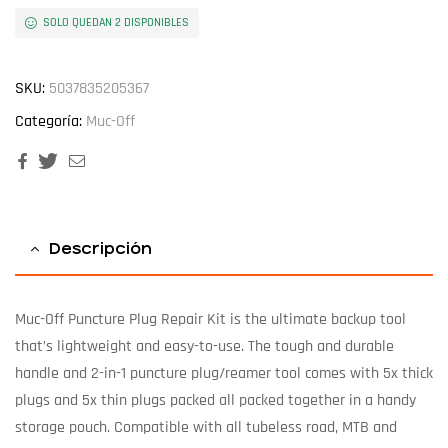
SOLO QUEDAN 2 DISPONIBLES
SKU:
5037835205367
Categoría:
Muc-Off
Facebook
Twitter
Email
Descripción
Muc-Off Puncture Plug Repair Kit is the ultimate backup tool
that’s lightweight and easy-to-use. The tough and durable
handle and 2-in-1 puncture plug/reamer tool comes with 5x thick
plugs and 5x thin plugs packed all packed together in a handy
storage pouch. Compatible with all tubeless road, MTB and